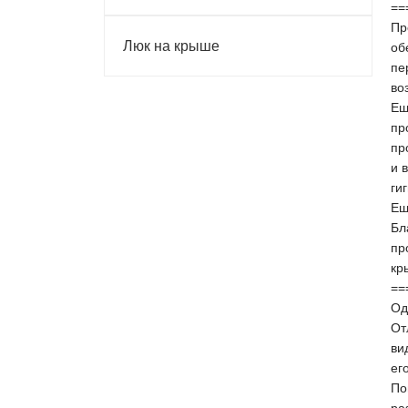
==
Пр
Люк на крыше
об
пе
во
Ещ
пр
пр
и 
ги
Ещ
Бл
пр
кр
==
Од
От
ви
ег
По