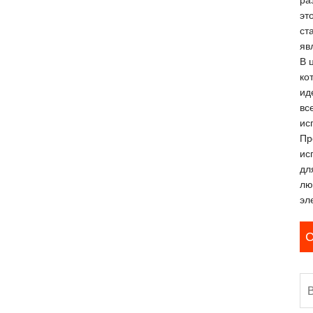
ра
эт
ст
яв
В 
ко
ид
вс
ис
Пр
ис
дл
лю
эл
С