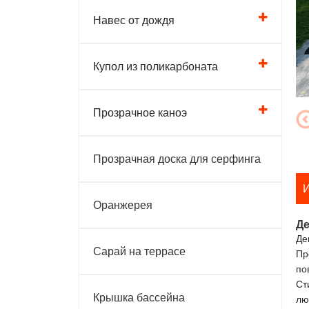
Навес от дождя
Купол из поликарбоната
Прозрачное каноэ
Прозрачная доска для серфинга
И
Оранжерея
Де
Де
Сарай на террасе
Пр
по
Ст
Крышка бассейна
лю