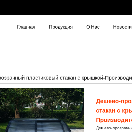
Главная
Продукция
О Нас
Новости
озрачный пластиковый стакан с крышкой-Производи
Дешево-про
стакан с к
Производит
Дешево-прозрачны