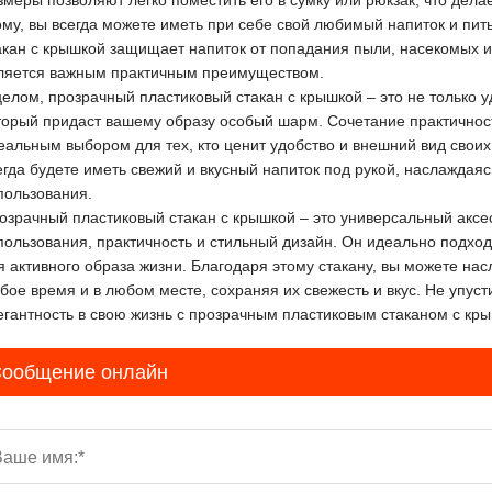
змеры позволяют легко поместить его в сумку или рюкзак, что дела
ому, вы всегда можете иметь при себе свой любимый напиток и пить
акан с крышкой защищает напиток от попадания пыли, насекомых и 
ляется важным практичным преимуществом.
целом, прозрачный пластиковый стакан с крышкой – это не только у
торый придаст вашему образу особый шарм. Сочетание практичности
еальным выбором для тех, кто ценит удобство и внешний вид своих 
егда будете иметь свежий и вкусный напиток под рукой, наслаждая
пользования.
озрачный пластиковый стакан с крышкой – это универсальный аксе
пользования, практичность и стильный дизайн. Он идеально подход
я активного образа жизни. Благодаря этому стакану, вы можете н
бое время и в любом месте, сохраняя их свежесть и вкус. Не упуст
егантность в свою жизнь с прозрачным пластиковым стаканом с кры
ообщение онлайн