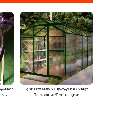
дождя-
Купить-навес от дождя на лодку-
Оптом-контей
тели
Поставщик/Поставщики
прозрачный с к
Поставщи