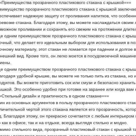
=Преимущества прозрачного пластикового стакана с крышкой===
еимущество прозрачного пластикового стакана с крышкой заключае
еспечивает надежную защиту от проливания напитков, что особенн
ревозке стакана. Благодаря этому, вы можете наслаждаться своим
зможном проливании и сохранять его свежим на протяжении длите
е одним преимуществом прозрачного пластикового стакана с крышк
очный, что делает его идеальным выбором для использования в пох
очному материалу, этот стакан не ломается при падении и долго
внешний вид. Кроме того, он легко моется в посудомоечной машине,
гиены.
е одним преимуществом прозрачного пластикового стакана с крыш
агодаря удобной крышке, вы можете не только пить из стакана, но 
одуктов. Вы можете приготовить сок или смузи и безопасно хранить
ышкой. Это особенно удобно при готовке на заранее или когда вам н
=Стильный дизайн и практичность в одном стакане===
ин из основных аргументов в пользу прозрачного пластикового стак
личительной чертой этого стакана является его прозрачность, кот
д. Благодаря этому, он прекрасно сочетается с любым интерьером
о как в офисе, так и на отдыхе, всегда выглядя стильно и модно.
мимо стильного вида, прозрачный пластиковый стакан с крышкой т