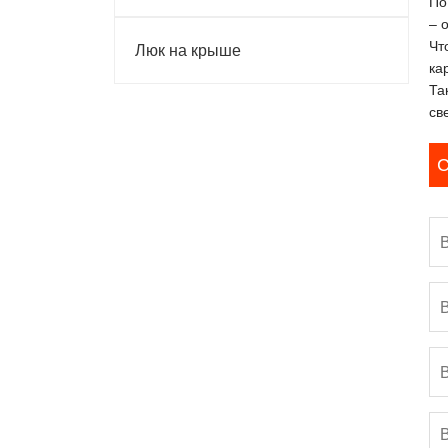
По
– 
Чт
Люк на крыше
ка
Та
св
С