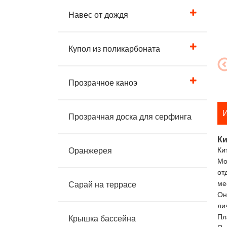
Навес от дождя
Купол из поликарбоната
Прозрачное каноэ
И
Прозрачная доска для серфинга
Ки
Ки
Оранжерея
Мо
от
ме
Сарай на террасе
Он
ли
Пл
Крышка бассейна