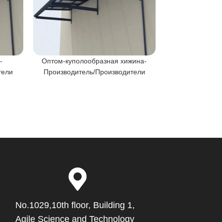
-
Оптом-куполообразная хижина-
Китай-полика
тели
Производитель/Производители
Основная ст
No.1029,10th floor, Building 1,
Agile Science and Technology