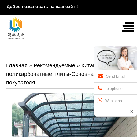
Добро пожаловать на наш сайт !
Главная
»
Рекомендуемые
»
Китай-
поликарбонатные плиты-Основная страна
Send Email
покупателя
Telephone
Whatsapp