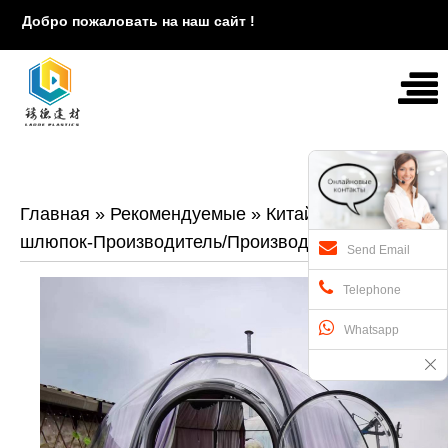
Добро пожаловать на наш сайт !
Главная
»
Рекомендуемые
»
Китай-снабжение
шлюпок-Производитель/Производители
Send Email
Telephone
Whatsapp