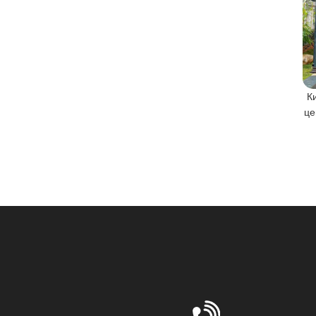
Купить-тенты от дождя и снега-
К
Поставщик/Поставщики
це