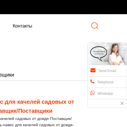
Контакты
Send Email
авщики
Telephone
Whatsapp
с для качелей садовых от
авщик/Поставщики
 качелей садовых от дождя-Поставщик/
ь-навес для качелей садовых от дождя-