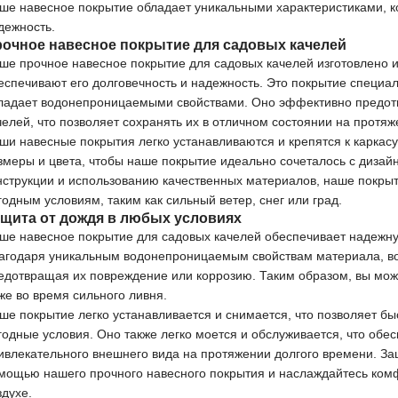
ше навесное покрытие обладает уникальными характеристиками, ко
дежность.
очное навесное покрытие для садовых качелей
ше прочное навесное покрытие для садовых качелей изготовлено и
еспечивают его долговечность и надежность. Это покрытие специа
ладает водонепроницаемыми свойствами. Оно эффективно предот
челей, что позволяет сохранять их в отличном состоянии на протяж
ши навесные покрытия легко устанавливаются и крепятся к каркас
змеры и цвета, чтобы наше покрытие идеально сочеталось с дизай
нструкции и использованию качественных материалов, наше покрыт
годным условиям, таким как сильный ветер, снег или град.
щита от дождя в любых условиях
ше навесное покрытие для садовых качелей обеспечивает надежну
агодаря уникальным водонепроницаемым свойствам материала, вод
едотвращая их повреждение или коррозию. Таким образом, вы мож
же во время сильного ливня.
ше покрытие легко устанавливается и снимается, что позволяет бы
годные условия. Оно также легко моется и обслуживается, что обес
ивлекательного внешнего вида на протяжении долгого времени. За
мощью нашего прочного навесного покрытия и наслаждайтесь ко
здухе.