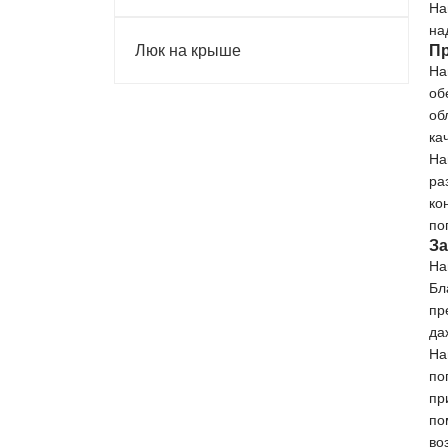
На
на
Люк на крыше
Пр
На
об
об
ка
На
ра
ко
по
За
На
Бл
пр
да
На
по
пр
по
во