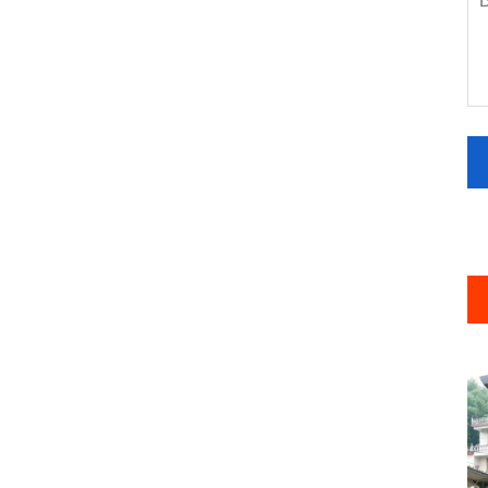
на палатку от дождя
авщик/Поставщики