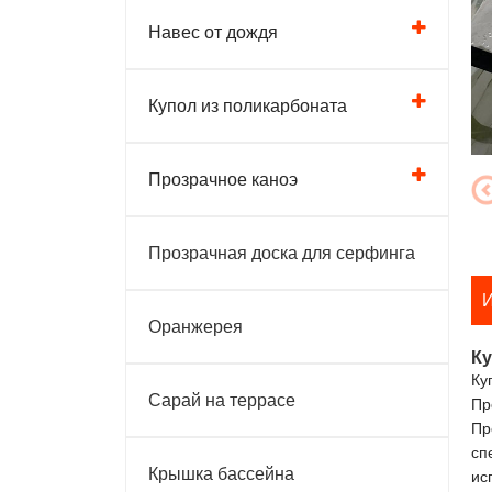
Навес от дождя
Купол из поликарбоната
Прозрачное каноэ
Прозрачная доска для серфинга
И
Оранжерея
Ку
Ку
Сарай на террасе
Пр
Пр
сп
Крышка бассейна
ис