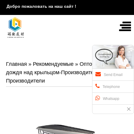
Добро пожаловать на наш сайт !
Главная
»
Рекомендуемые
»
Оптом-навес от
дождя над крыльцом-Производитель/
Send Email
Производители
Telephone
Whatsapp